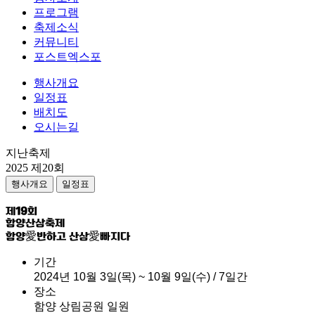
프로그램
축제소식
커뮤니티
포스트엑스포
행사개요
일정표
배치도
오시는길
지난축제
2025 제20회
행사개요
일정표
제
19
회
함양산삼축제
함양愛반하고
산삼愛빠지다
기간
2024년 10월 3일(목) ~ 10월 9일(수) / 7일간
장소
함양 상림공원 일원